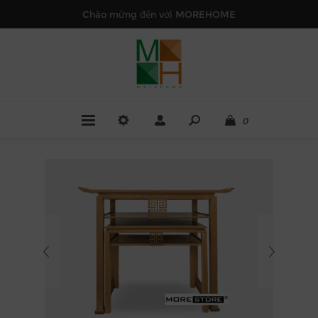
Chào mừng đến với MOREHOME
0