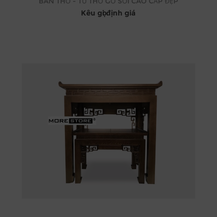
BÀN THỜ - TỦ THỜ GỖ SỒI CAO CẤP ĐẸP
Kêu gọi định giá