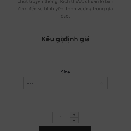
chút truyền thống. Kích thước chuẩn lỗ ban
đem đến sự bình yên, thịnh vượng trong gia
đạo.
Kêu gọi định giá
Size
+
-