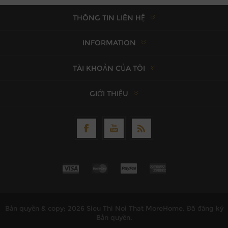
THÔNG TIN LIÊN HỆ
INFORMATION
TÀI KHOẢN CỦA TÔI
GIỚI THIỆU
Bản quyền & copy; 2026 Sieu Thi Noi That MoreHome. Đã đăng ký
Bản quyền.