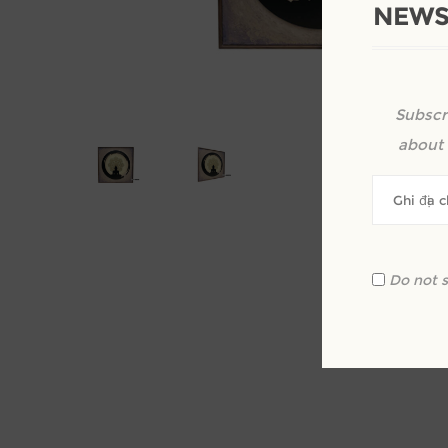
NEWS
Subscr
about 
Do not 