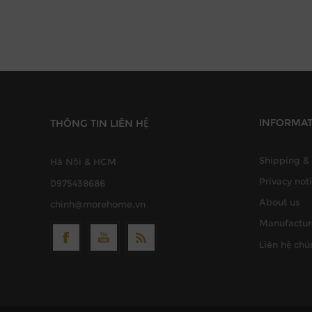
INFORMA
THÔNG TIN LIÊN HỆ
Shipping & 
Hà Nội & HCM
Privacy not
0975438686
About us
chinh@morehome.vn
Manufactur
Liên hệ chú