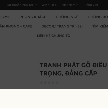
Tài khoản của tôi
Wishlist
0
HOME
PHÒNG KHÁCH
PHÒNG NGỦ
PHÒNG BẾ
DECOR/ TRANG TRÍ (32)
VĂN PHÒNG - CAFE
TÌM KIẾ
LIÊN HỆ CHÚNG TÔI
TRANH PHẬT GỖ ĐIÊU
TRỌNG, ĐẲNG CẤP
nhà chế tạo:
MOREHOME
SKU:
TRA000001