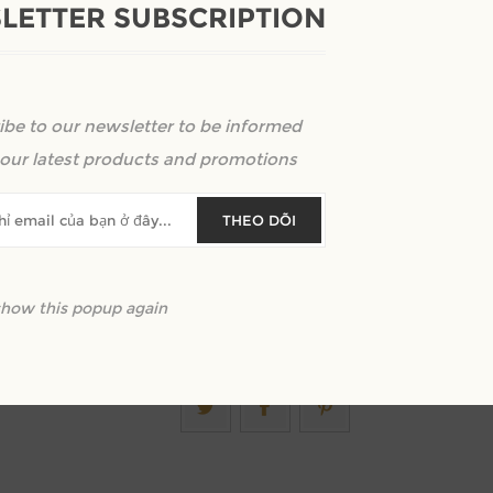
LETTER SUBSCRIPTION
Mẫu tranh gỗ Decor được điêu khắc tỉ 
Phật tạo nên một cảm giác trang nghi
thờ, hay những khu vực trang trọng tr
ibe to our newsletter to be informed
our latest products and promotions
Kêu gọi định giá
THEO DÕI
+
-
show this popup again