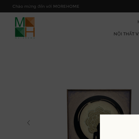
Chào mừng đến với MOREHOME
NỘI THẤT 