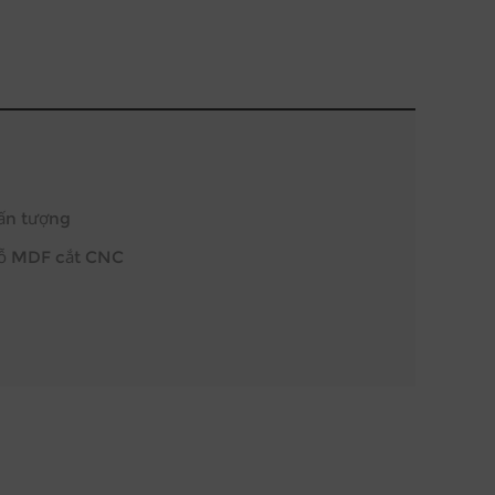
 ấn tượng
 gỗ MDF cắt CNC