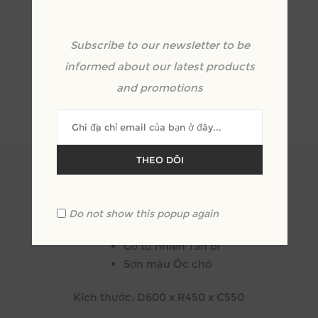
Subscribe to our newsletter to be
informed about our latest products
and promotions
OVERVIEW
REVIEWS
THEO DÕI
Mã SP: MH_TP16
Chất liệu:
Do not show this popup again
Gỗ tự nhiên Tần bì
Sơn màu Óc chó
Kích thước: D600 x R450 x C550