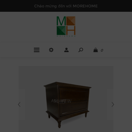
Chào mừng đến với MOREHOME
0