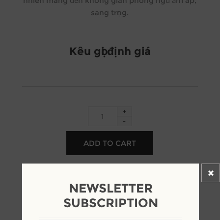
nhiên mang đến không gian phòng ngủ ấm áp,
sang trọng.
Kêu gọi định giá
+
-
NEWSLETTER
SUBSCRIPTION