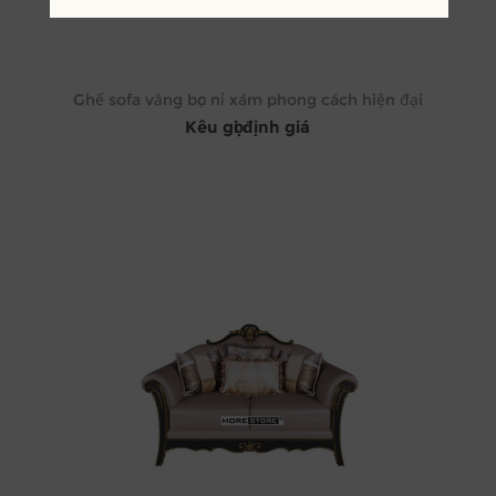
Ghế sofa văng bọc nỉ xám phong cách hiện đại
Kêu gọi định giá