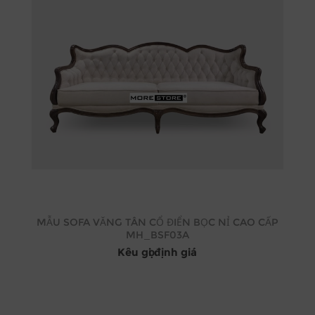
MẪU SOFA VĂNG TÂN CỔ ĐIỂN BỌC NỈ CAO CẤP
MH_BSF03A
Kêu gọi định giá