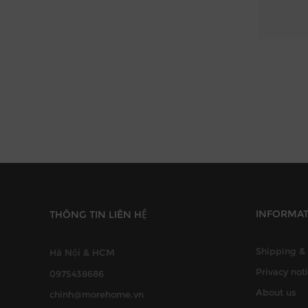
INFORMA
THÔNG TIN LIÊN HỆ
Shipping & 
Hà Nội & HCM
Privacy not
0975438686
About us
chinh@morehome.vn