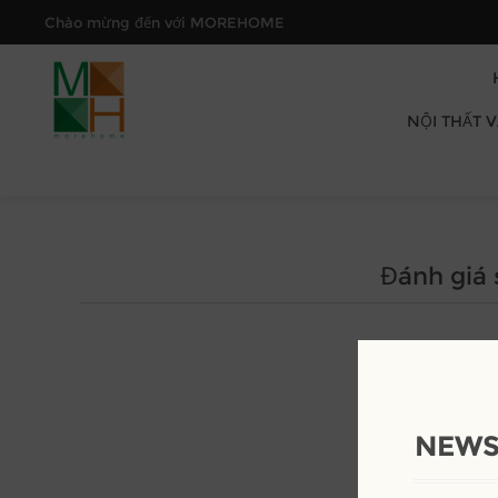
Chào mừng đến với MOREHOME
NỘI THẤT 
Đánh giá
NEWS
Đá