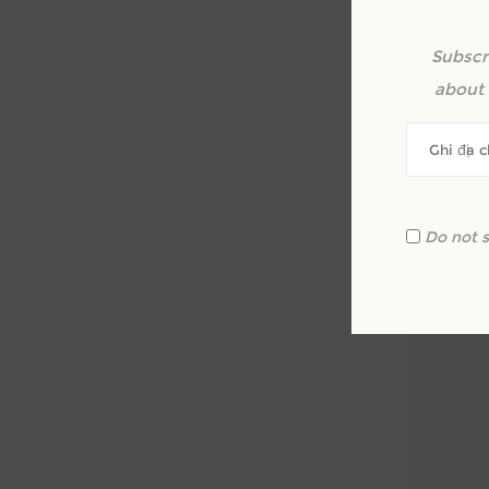
Subscr
Xe
about 
Do not 