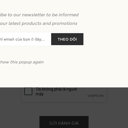
ibe to our newsletter to be informed
m lại văn bản:
our latest products and promotions
THEO DÕI
show this popup again
Xêp hạng:
Xấu
Xuất sắc