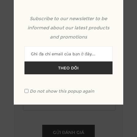
*
Subscribe to our newsletter to be
Xem lại văn bản:
informed about our latest products
*
and promotions
THEO DÕI
Xêp hạng:
Xấu
Xuất sắc
Do not show this popup again