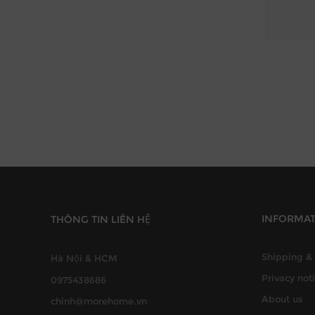
INFORMA
THÔNG TIN LIÊN HỆ
Shipping & 
Hà Nội & HCM
Privacy not
0975438686
About us
chinh@morehome.vn