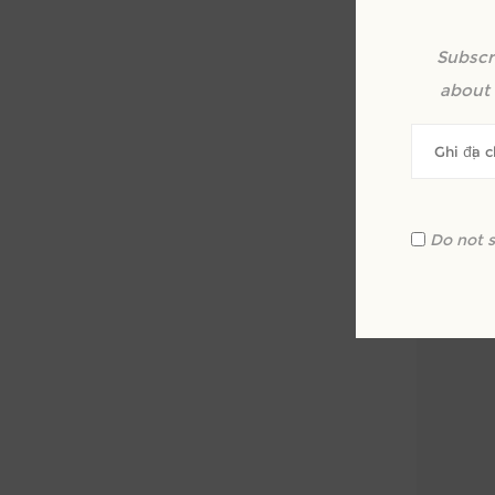
Subscr
Xe
about 
Do not 