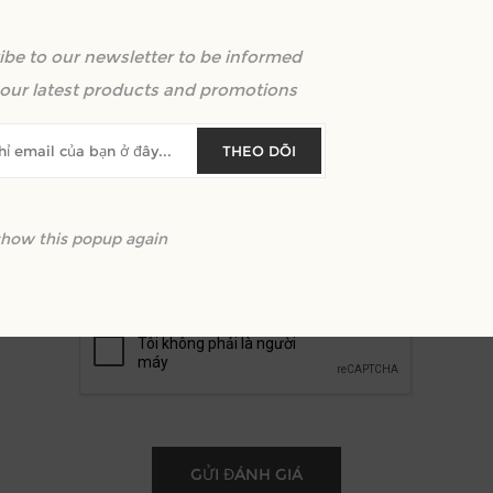
ibe to our newsletter to be informed
m lại văn bản:
our latest products and promotions
THEO DÕI
show this popup again
Xêp hạng:
Xấu
Xuất sắc