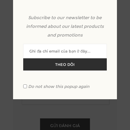
*
Subscribe to our newsletter to be
Xem lại văn bản:
informed about our latest products
*
and promotions
THEO DÕI
Xêp hạng:
Xấu
Xuất sắc
Do not show this popup again