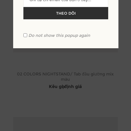
THEO DÕI
Do not show this popup again
02 COLORS NIGHTSTAND/ Tab đầu giường mix
màu
Kêu gọi định giá