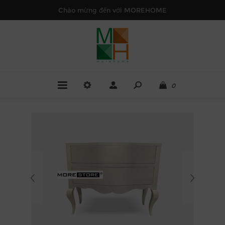
Chào mừng đến với MOREHOME
0