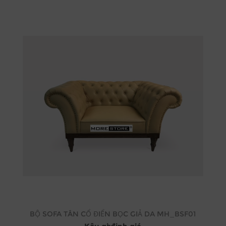
BỘ SOFA TÂN CỔ ĐIỂN BỌC GIẢ DA MH_BSF01