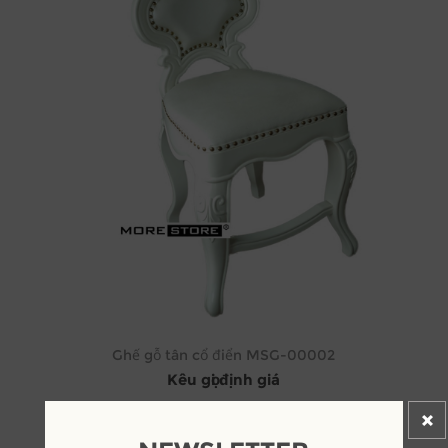
Ghế gỗ tân cổ điển MSG-00002
Kêu gọi định giá