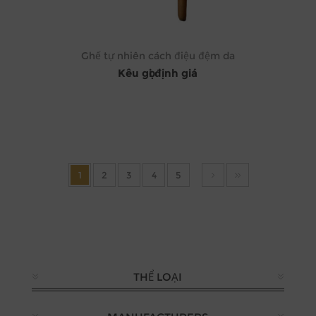
Ghế tự nhiên cách điệu đệm da
Kêu gọi định giá
1
2
3
4
5
THỂ LOẠI