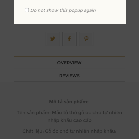
Do not show this popup again
OVERVIEW
REVIEWS
Mô tả sản phẩm:
Tên sản phẩm: Mẫu tủ thờ gỗ óc chó tự nhiên
nhập khẩu cao cấp
Chất liệu: Gỗ óc chó tự nhiên nhập khẩu: