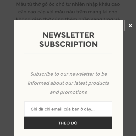
Mẫu tủ thờ gỗ óc chó tự nhiên nhập khẩu cao
cấp cao cấp với màu nâu trầm mang lại cho
không gian thờ cúng thêm phần sang trọng và
thành kính.
NEWSLETTER
SUBSCRIPTION
Kêu gọi định giá
Subscribe to our newsletter to be
informed about our latest products
+
and promotions
-
THEO DÕI