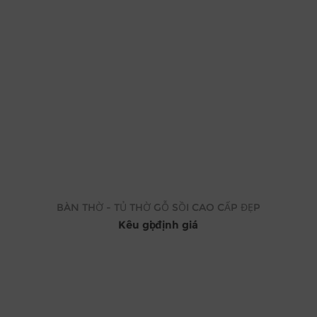
BÀN THỜ - TỦ THỜ GỖ SỒI CAO CẤP ĐẸP
Kêu gọi định giá