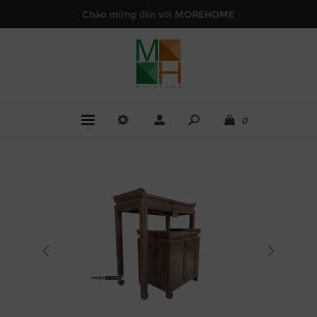
Chào mừng đến với MOREHOME
0