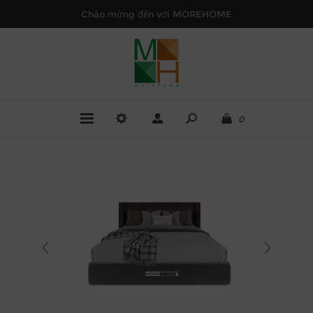
Chào mừng đến với MOREHOME
0