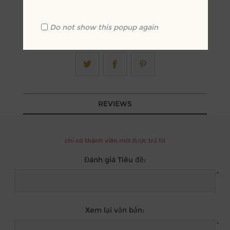
Do not show this popup again
REVIEWS
chỉ có thành viên mới được trả lời
Đánh giá Tiêu đề:
*
Xem lại văn bản:
*