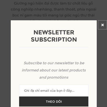
Giường ngủ hiện đại được làm từ chất liệu gỗ
công nghiệp nhẹ nhàng, thanh thoát, phía ngoài
bọc nỉ gam màu tối mang lại giấc ngủ thư thái
nhất cho chủ nhân ngôi nhà.
NEWSLETTER
SUBSCRIPTION
Kêu gọi định giá
Subscribe to our newsletter to be
+
informed about our latest products
-
and promotions
THEO DÕI