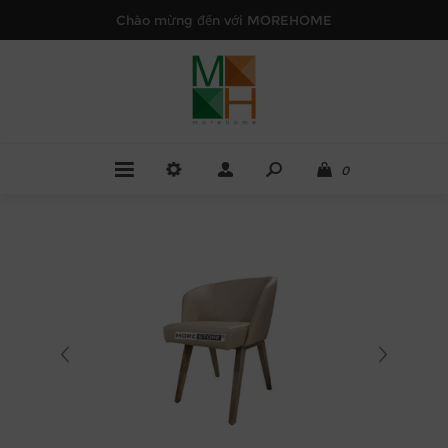
Chào mừng đến với MOREHOME
0