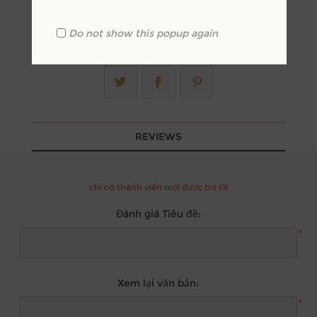
Do not show this popup again
REVIEWS
chỉ có thành viên mới được trả lời
Đánh giá Tiêu đề:
*
Xem lại văn bản:
*