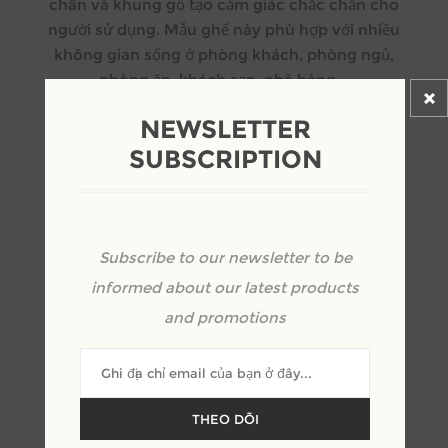
chân và khung gỗ tạo cảm giác chắc chắn cho
người sử dụng. Mẫu ghế này phù hợp với nhiều
không gian sống ở phòng khách, phòng ngủ,
phòng ăn, khách sạn, nhà hàng...
NEWSLETTER
SUBSCRIPTION
Kêu gọi định giá
Subscribe to our newsletter to be
+
informed about our latest products
-
and promotions
THEO DÕI