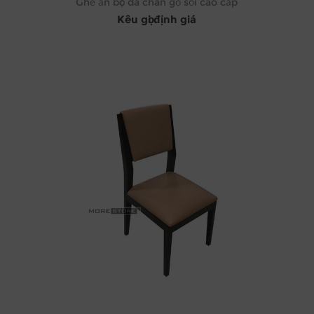
Ghế ăn bọc da chân gỗ sồi cao cấp
Kêu gọi định giá