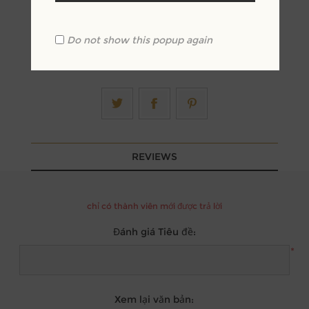
Do not show this popup again
REVIEWS
chỉ có thành viên mới được trả lời
Đánh giá Tiêu đề:
*
Xem lại văn bản: