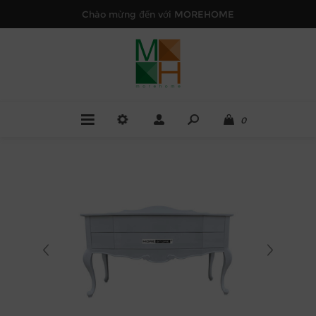
Chào mừng đến với MOREHOME
0