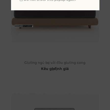
Giường ngủ bọc vải đầu giường cong
Kêu gọi định giá