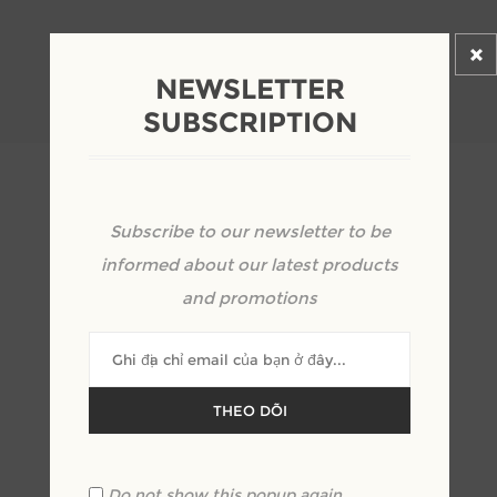
D1800 x S2000 x C450
D2000 x S2000 x C450
NEWSLETTER
SUBSCRIPTION
Subscribe to our newsletter to be
Những sản phẩm liên quan
informed about our latest products
and promotions
THEO DÕI
Do not show this popup again