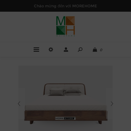
Chào mừng đến với MOREHOME
0