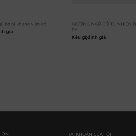
ủ bọc nỉ khung viền gỗ
GIƯỜNG NGỦ GỖ TỰ NHIÊN Đ
ĐẠI
ịnh giá
Kêu gọi định giá
TION
TÀI KHOẢN CỦA TÔI