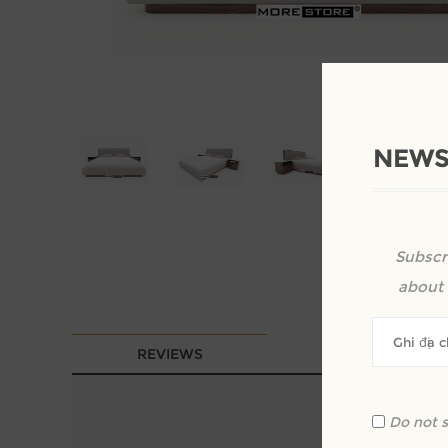
NEWS
Subscr
about 
REVIEWS
Do not 