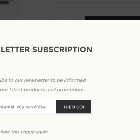
+
-
LETTER SUBSCRIPTION
ibe to our newsletter to be informed
our latest products and promotions
THEO DÕI
show this popup again
chỉ có thành viên mới được trả lời