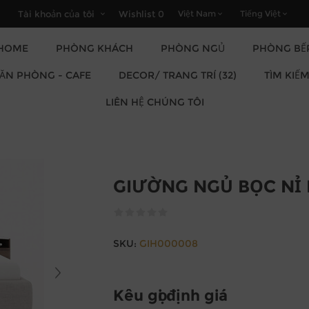
Tài khoản của tôi
Wishlist
0
HOME
PHÒNG KHÁCH
PHÒNG NGỦ
PHÒNG BẾ
DECOR/ TRANG TRÍ (32)
VĂN PHÒNG - CAFE
TÌM KIẾ
LIÊN HỆ CHÚNG TÔI
GIƯỜNG NGỦ BỌC NỈ 
SKU:
GIH000008
Kêu gọi định giá