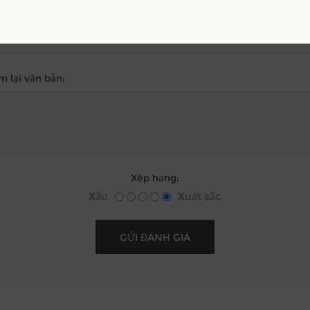
nh giá Tiêu đề:
m lại văn bản:
Xêp hạng:
Xấu
Xuất sắc