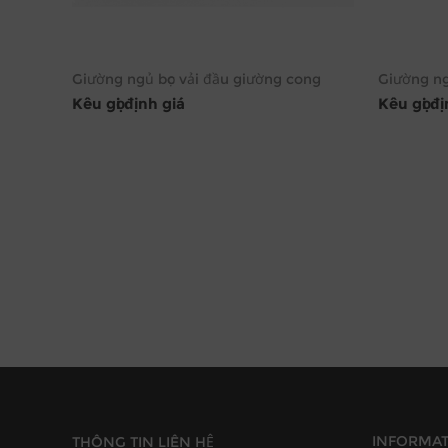
Giường ngủ bọc vải đầu giường cong
Giường ng
Kêu gọi định giá
Kêu gọi đ
INFORMA
THÔNG TIN LIÊN HỆ