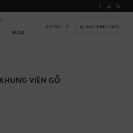
P
SHOPPING CART
0
BLOG
M
0,00 (VND)
KHUNG VIỀN GỖ