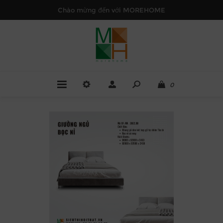
Chào mừng đến với MOREHOME
0