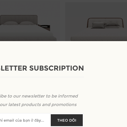
LETTER SUBSCRIPTION
 bọc nỉ khung viền gỗ
GIƯỜNG NGỦ GỖ TỰ NHIÊN ĐẸ
ĐẠI
nh giá
ibe to our newsletter to be informed
Kêu gọi định giá
our latest products and promotions
THEO DÕI