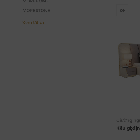
MOREHOME
MORESTONE
Xem tất cả
Giường ngủ
Kêu gọi đị