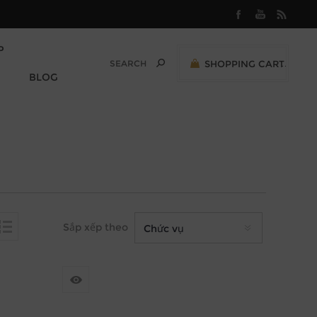
P
SHOPPING CART
0
BLOG
M
0,00 (VND)
Sắp xếp theo