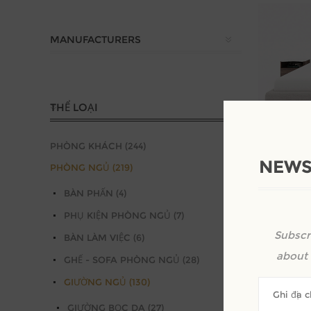
MANUFACTURERS
THỂ LOẠI
PHÒNG KHÁCH (244)
NEWS
PHÒNG NGỦ (219)
BÀN PHẤN (4)
Giường ngủ
PHỤ KIỆN PHÒNG NGỦ (7)
Kêu gọi đị
Subscr
BÀN LÀM VIỆC (6)
about 
GHẾ - SOFA PHÒNG NGỦ (28)
GIƯỜNG NGỦ (130)
GIƯỜNG BỌC DA (27)