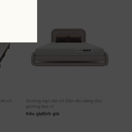
tân cổ
Giường ngủ tân cổ điển dịu dàng đầu
giường bọc nỉ
Kêu gọi định giá