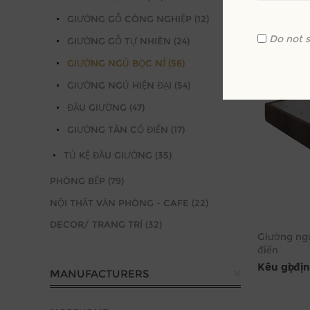
GIƯỜNG GỖ CÔNG NGHIỆP (12)
Do not 
GIƯỜNG GỖ TỰ NHIÊN (24)
GIƯỜNG NGỦ BỌC NỈ (56)
GIƯỜNG NGỦ HIỆN ĐẠI (54)
ĐẦU GIƯỜNG (47)
GIƯỜNG TÂN CỔ ĐIỂN (17)
TỦ KỆ ĐẦU GIƯỜNG (35)
PHÒNG BẾP (79)
NỘI THẤT VĂN PHÒNG - CAFE (22)
DECOR/ TRANG TRÍ (32)
Giường ngủ
điển
Kêu gọi đị
MANUFACTURERS