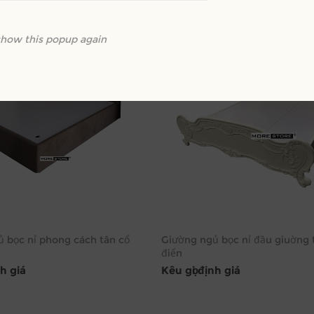
show this popup again
 bọc nỉ phong cách tân cổ
Giường ngủ bọc nỉ đầu giuờng 
điển
nh giá
Kêu gọi định giá