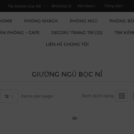
Tài khoản của tôi
Wishlist
0
HOME
PHÒNG KHÁCH
PHÒNG NGỦ
PHÒNG BẾ
DECOR/ TRANG TRÍ (32)
VĂN PHÒNG - CAFE
TÌM KIẾ
LIÊN HỆ CHÚNG TÔI
GIƯỜNG NGỦ BỌC NỈ
Xem dưới dạng
items per page