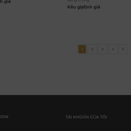
nh giá
Kêu gọi định giá
1
2
3
4
5
TION
TÀI KHOẢN CỦA TÔI