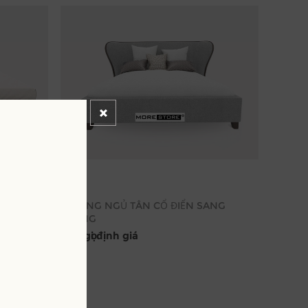
P HIỆN
GIƯỜNG NGỦ TÂN CỔ ĐIỂN SANG
TRỌNG
Kêu gọi định giá