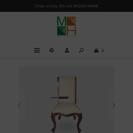
Chào mừng đến với MOREHOME
0