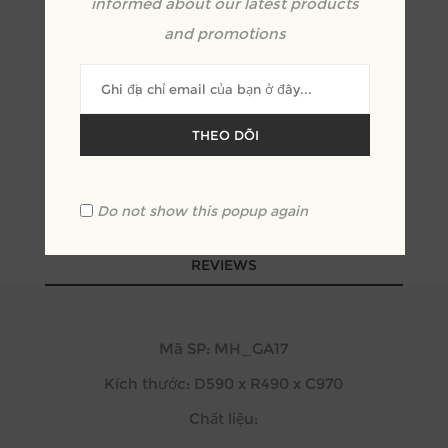
informed about our latest products
and promotions
THEO DÕI
Do not show this popup again
OVERVIEW
REVIEWS
Mã SP: MH_GA17
Kích thước: D590 x R490 x C970
Chất liệu: