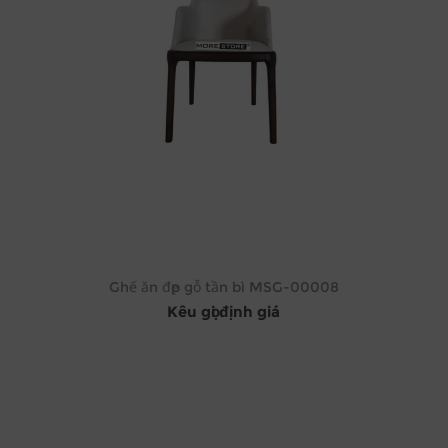
Ghế ăn đẹp gỗ tần bì MSG-00008
Kêu gọi định giá