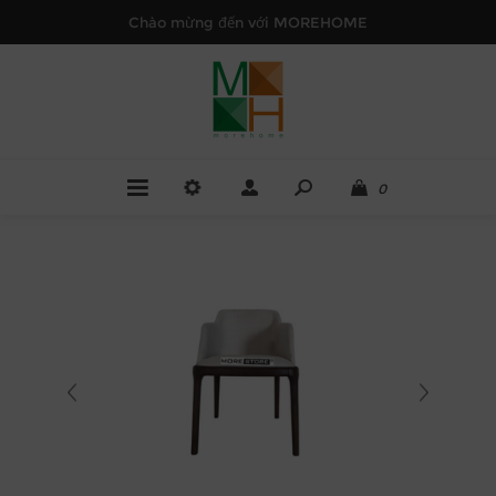
Chào mừng đến với MOREHOME
0