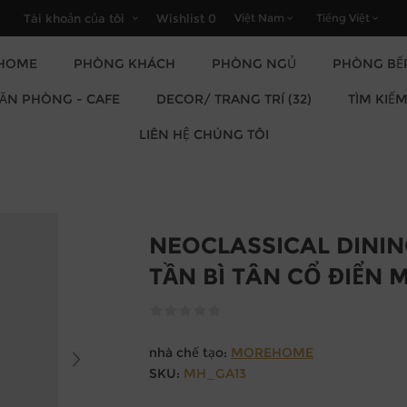
Tài khoản của tôi
Wishlist
0
HOME
PHÒNG KHÁCH
PHÒNG NGỦ
PHÒNG BẾ
DECOR/ TRANG TRÍ (32)
VĂN PHÒNG - CAFE
TÌM KIẾ
LIÊN HỆ CHÚNG TÔI
NEOCLASSICAL DININ
TẦN BÌ TÂN CỔ ĐIỂN
nhà chế tạo:
MOREHOME
SKU:
MH_GA13