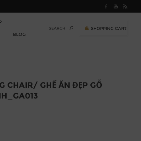
P
SHOPPING CART
0
BLOG
M
0,00 (VND)
G CHAIR/ GHẾ ĂN ĐẸP GỖ
 MH_GA013