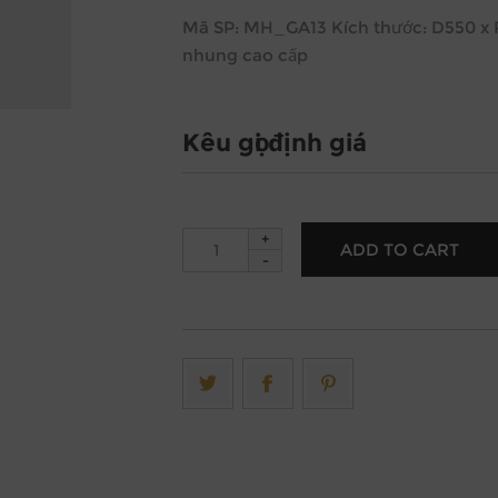
Mã SP: MH_GA13 Kích thước: D550 x R4
nhung cao cấp
Kêu gọi định giá
+
-