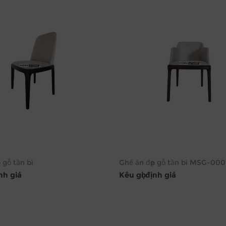
 gỗ tần bì
Ghế ăn đẹp gỗ tần bì MSG-00
ịnh giá
Kêu gọi định giá