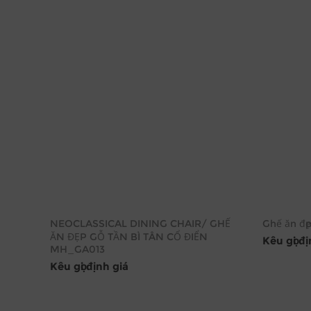
NEOCLASSICAL DINING CHAIR/ GHẾ
Ghế ăn đẹp
ĂN ĐẸP GỖ TẦN BÌ TÂN CỔ ĐIỂN
Kêu gọi đ
MH_GA013
Kêu gọi định giá