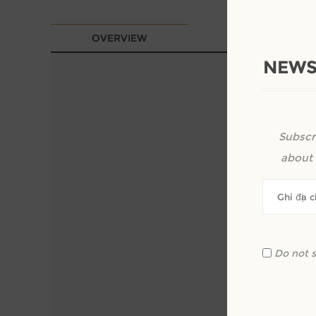
OVERVIEW
REVIEWS
NEWS
Subscr
about 
Do not 