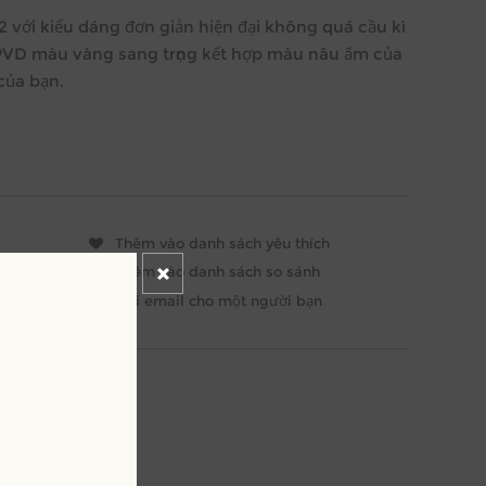
với kiểu dáng đơn giản hiện đại không quá cầu kì
ạ PVD màu vàng sang trọng kết hợp màu nâu ấm của
của bạn.