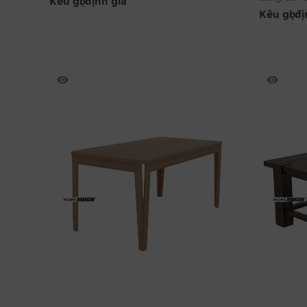
Kêu gọi định giá
Kêu gọi đ