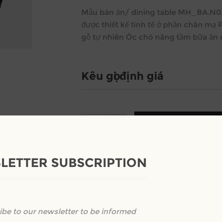
Mẫu bàn ăn/ dining table MH_BA.N02 
được thiết kế tinh tế ở phần chân m
gỗ tự nhiên Óc chó nâng tầm bữa ăn 
Kêu gọi định giá
+
-
LETTER SUBSCRIPTION
ibe to our newsletter to be informed