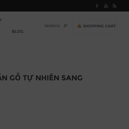
P
SHOPPING CART
0
BLOG
M
0,00 (VND)
 ĂN GỖ TỰ NHIÊN SANG