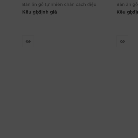
Bàn ăn gỗ tự nhiên chân cách điệu
Bàn ăn gỗ
Kêu gọi định giá
Kêu gọi đ