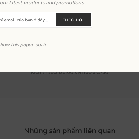
our latest products and promotions
THEO DÕI
show this popup again
Mã SP: MH_BA.N02
Chất liệu: Gỗ tự nhiên Óc chó kết hợp inox mạ PVD
Kích thước: D2100 x R1100 x C750
Những sản phẩm liên quan