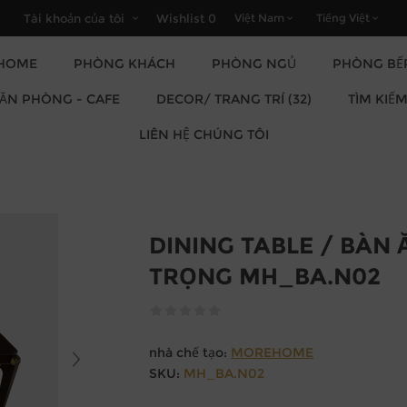
Tài khoản của tôi
Wishlist
0
HOME
PHÒNG KHÁCH
PHÒNG NGỦ
PHÒNG BẾ
DECOR/ TRANG TRÍ (32)
VĂN PHÒNG - CAFE
TÌM KIẾ
LIÊN HỆ CHÚNG TÔI
DINING TABLE / BÀN
TRỌNG MH_BA.N02
nhà chế tạo:
MOREHOME
SKU:
MH_BA.N02