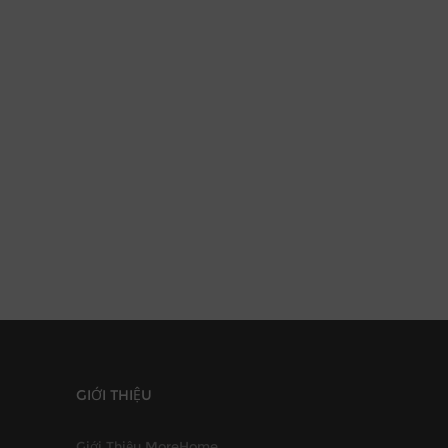
GIỚI THIỆU
Giới Thiệu MoreHome