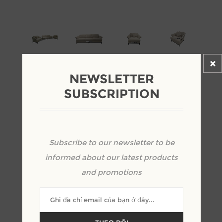
NEWSLETTER
SUBSCRIPTION
BỘ SOFA PHÒNG KHÁCH
BỌC NỈ SANG TRỌNG VÀ
TINH TẾ
Subscribe to our newsletter to be
informed about our latest products
and promotions
nhà chế tạo:
MORESOFA
SKU:
ST000003