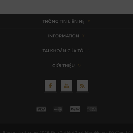
THÔNG TIN LIÊN HỆ
INFORMATION
TÀI KHOẢN CỦA TÔI
GIỚI THIỆU
Bản quyền & copy; 2026 Sieu Thi Noi That MoreHome. Đã đăng ký