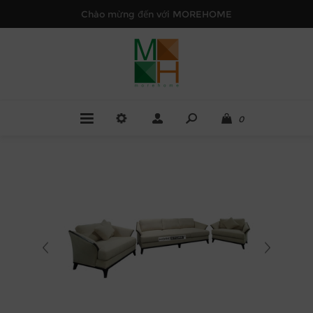
Chào mừng đến với MOREHOME
0