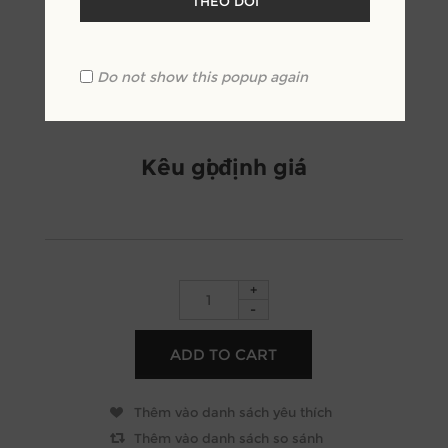
THEO DÕI
Bộ sofa phòng khách bọc nỉ sang trọng tạo cảm
giác êm ái cho gia chủ trong quá trình sử dụng,
phù hợp với nhiều không gian phòng khách
Do not show this popup again
chung cư, biệt thự...
Kêu gọi định giá
+
-