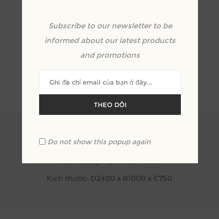
Subscribe to our newsletter to be
informed about our latest products
and promotions
OVERVIEW
REVIEWS
THEO DÕI
Do not show this popup again
Mã SP: MH_BA.N01
Chất liệu: gỗ tự nhiên Tần bì
Kích thước: D2400 x R1000 x C750