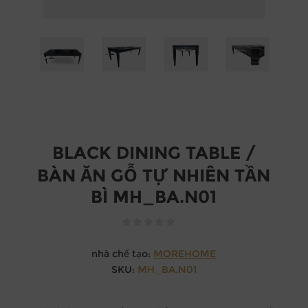
BLACK DINING TABLE /
BÀN ĂN GỖ TỰ NHIÊN TẦN
BÌ MH_BA.N01
nhà chế tạo:
MOREHOME
SKU:
MH_BA.N01