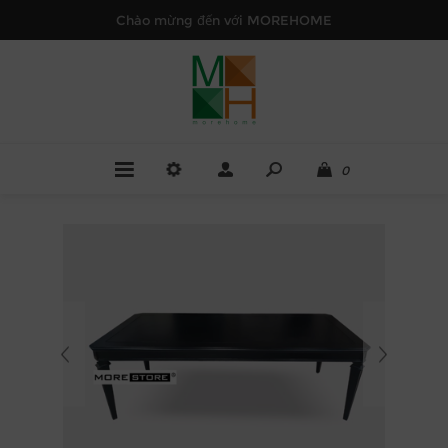
Chào mừng đến với MOREHOME
0