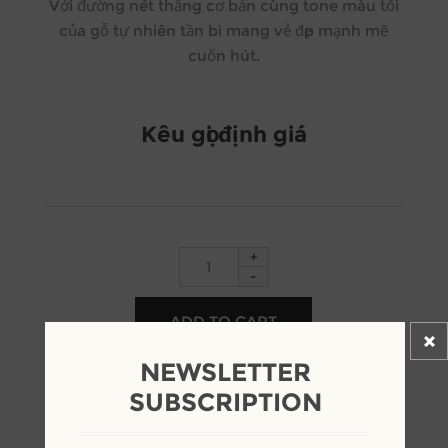
Với đường nét thẳng cơ bản cùng tone màu tối
của gỗ tự nhiên tần bì mang vẻ đẹp mạnh mẽ
cuốn hút.
Kêu gọi định giá
+
-
NEWSLETTER
SUBSCRIPTION