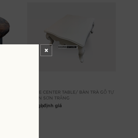
n thép
WHITE CENTER TABLE/ BÀN TRÀ GỖ TỰ
NHIÊN SƠN TRẮNG
Kêu gọi định giá