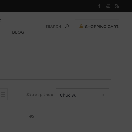
P
SHOPPING CART
0
BLOG
M
0,00 (VND)
Sắp xếp theo