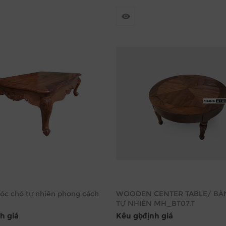
 óc chó tự nhiên phong cách
WOODEN CENTER TABLE/ BÀ
n
TỰ NHIÊN MH_BT07.T
nh giá
Kêu gọi định giá