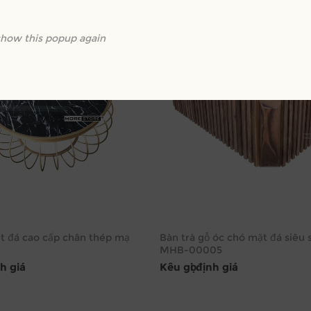
show this popup again
t đá cao cấp chân thép mạ
Bàn trà gỗ óc chó mặt đá siêu 
MHB-00005
nh giá
Kêu gọi định giá