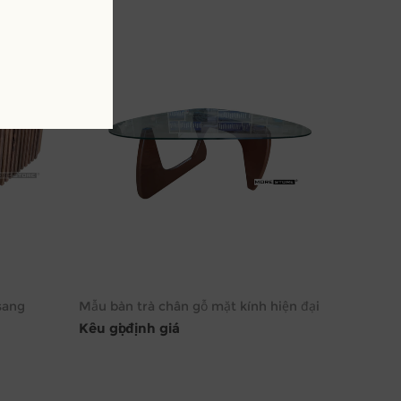
sang
Mẫu bàn trà chân gỗ mặt kính hiện đại
Kêu gọi định giá