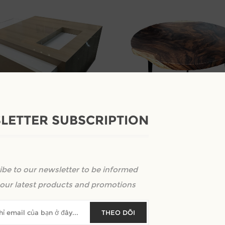
LETTER SUBSCRIPTION
ật gỗ công nghiệp dán
Bàn trà gỗ me tây hiện đại châ
Kêu gọi định giá
ibe to our newsletter to be informed
nh giá
our latest products and promotions
THEO DÕI