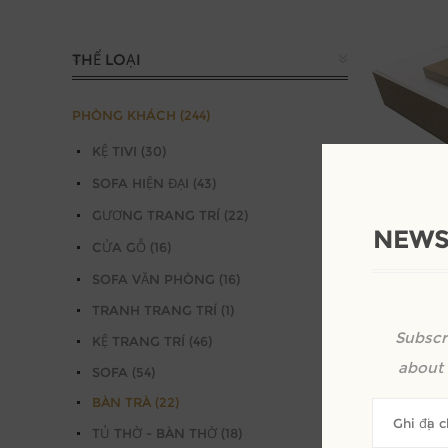
THỂ LOẠI
PHÒNG KHÁCH (244)
KỆ TIVI (30)
SOFA HIỆN ĐẠI (43)
GƯƠNG TRANG TRÍ (22)
NEWS
CỬA GỖ (16)
SOFA VĂN PHÒNG (16)
Bàn trà Nh
TRANH TRANG TRÍ (1)
laminate
Subscr
Kêu gọi đị
KỆ TRANG TRÍ (46)
about 
SOFA (54)
BÀN TRÀ (22)
TỦ THỜ - BÀN THỜ (18)