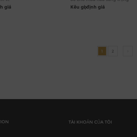
nh giá
Kêu gọi định giá
1
2
TION
TÀI KHOẢN CỦA TÔI