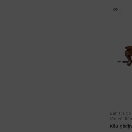
Bàn trà gỗ
tân cổ điể
Kêu gọi đị