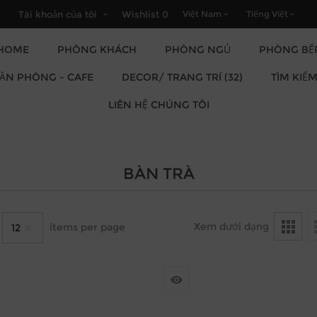
Tài khoản của tôi
Wishlist
0
HOME
PHÒNG KHÁCH
PHÒNG NGỦ
PHÒNG BẾ
DECOR/ TRANG TRÍ (32)
VĂN PHÒNG - CAFE
TÌM KIẾ
LIÊN HỆ CHÚNG TÔI
BÀN TRÀ
Xem dưới dạng
items per page