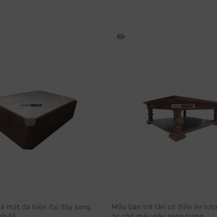
à mặt đá hiện đại đầy sang
Mẫu bàn trà tân cổ điển ấn tượ
nh tế
óc chó màu nâu sang trọng