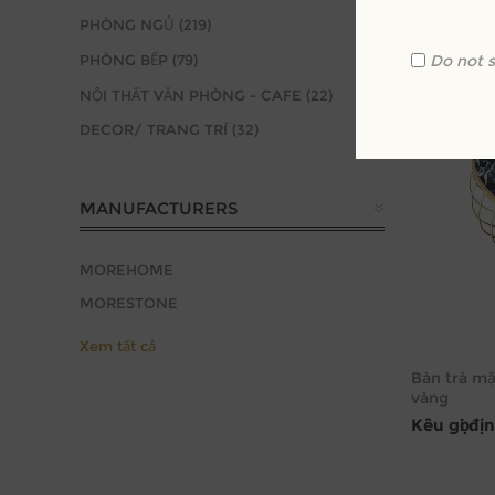
PHÒNG NGỦ (219)
Do not 
PHÒNG BẾP (79)
NỘI THẤT VĂN PHÒNG - CAFE (22)
DECOR/ TRANG TRÍ (32)
MANUFACTURERS
MOREHOME
MORESTONE
Xem tất cả
Bàn trà mặ
vàng
Kêu gọi đị