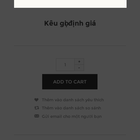
Kêu gọi định giá
+
-