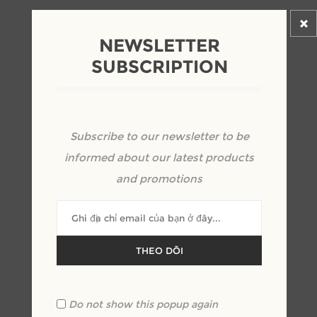
NEWSLETTER
SUBSCRIPTION
Subscribe to our newsletter to be
BÀN LÀM VIỆC HIỆN ĐẠI
informed about our latest products
and promotions
nhà chế tạo:
MOREHOME
SKU:
BVH000003
THEO DÕI
Mẫu bàn làm việc được thiết kế đơn giản kế hợp
tủ kệ hiện đại vô cùng thuận tiện trong quá
Do not show this popup again
trình làm việc và lưu trữ hồ sơ, giấy tờ.