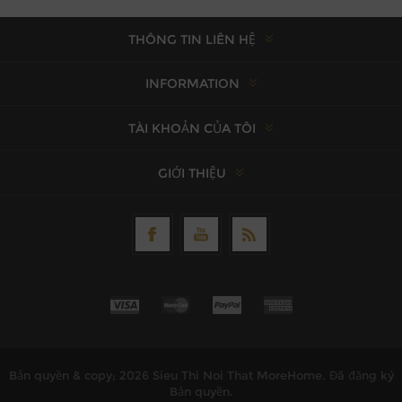
THÔNG TIN LIÊN HỆ
INFORMATION
TÀI KHOẢN CỦA TÔI
GIỚI THIỆU
Bản quyền & copy; 2026 Sieu Thi Noi That MoreHome. Đã đăng ký
Bản quyền.