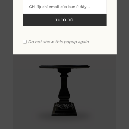
Những sản phẩm liên quan
THEO DÕI
Do not show this popup again