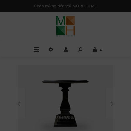
Chào mừng đến với MOREHOME
0