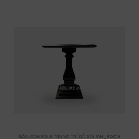
BÀN CONSOLE TRANG TRÍ GỖ SỒI MH_BDC15