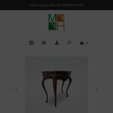
Chào mừng đến với MOREHOME
0