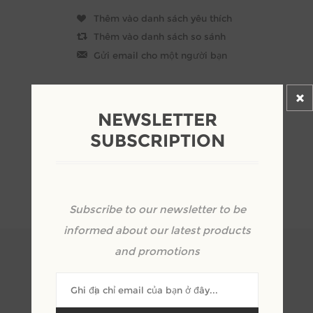
NEWSLETTER
SUBSCRIPTION
OVERVIEW
Subscribe to our newsletter to be
REVIEWS
informed about our latest products
and promotions
THÔNG TIN SẢN PHẨM
Mã SP: MH_BDC18