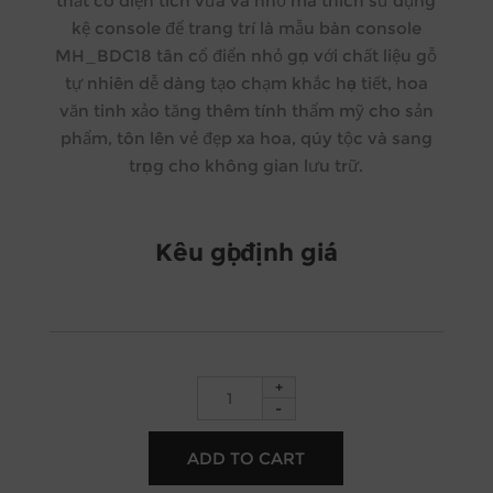
thất có diện tích vừa và nhỏ mà thích sử dụng
kệ console để trang trí là mẫu bàn console
MH_BDC18 tân cổ điển nhỏ gọn với chất liệu gỗ
tự nhiên dễ dàng tạo chạm khắc họa tiết, hoa
văn tinh xảo tăng thêm tính thẩm mỹ cho sản
phẩm, tôn lên vẻ đẹp xa hoa, qúy tộc và sang
trọng cho không gian lưu trữ.
Kêu gọi định giá
+
-