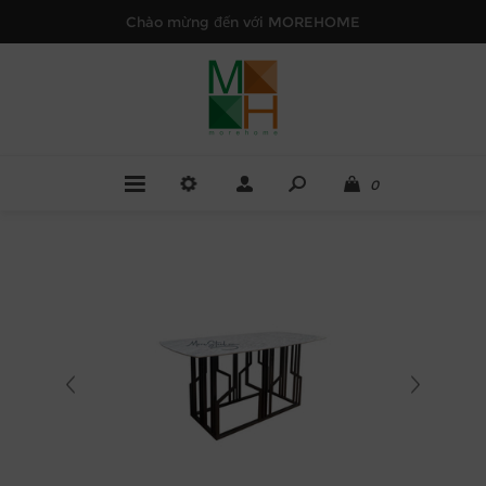
Chào mừng đến với MOREHOME
0