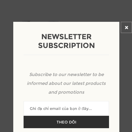
NEWSLETTER
SUBSCRIPTION
BÀN ĂN CHÂN SẮT KẾT HỢP
Subscribe to our newsletter to be
MẶT ĐÁ ĐẦY SANG TRỌNG
informed about our latest products
and promotions
nhà chế tạo:
MORESTONE
SKU:
BAH000021
THEO DÕI
Kêu gọi định giá